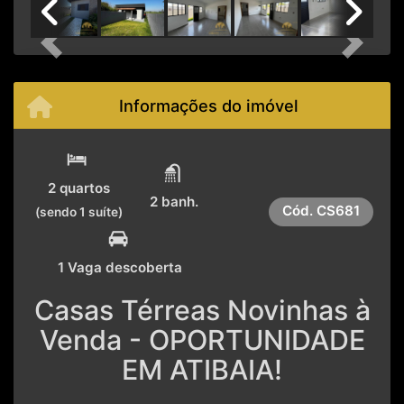
Previous
Next
Informações do imóvel
2 quartos
2 banh.
Cód.
CS681
(sendo 1 suíte)
1 Vaga descoberta
Casas Térreas Novinhas à
Venda - OPORTUNIDADE
EM ATIBAIA!