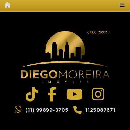
(11) 99899-3705
1125087671