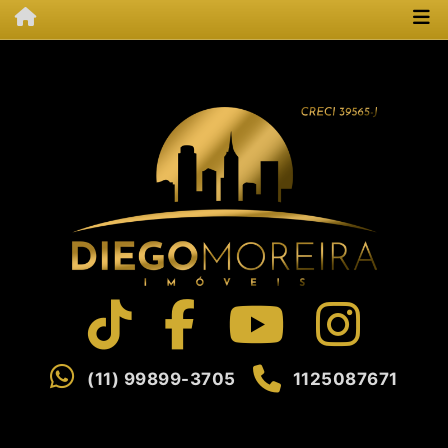
(11) 99899-3705
1125087671