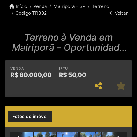
Início
Venda
Mairiporã - SP
Terreno
Código TR392
Voltar
Terreno à Venda em
Mairiporã – Oportunidade
para construir!
VENDA
IPTU
R$
80.000,00
R$
50,00
Fotos do imóvel