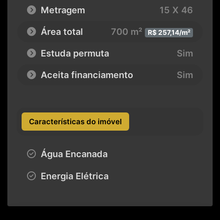
Metragem
15 X 46
Área total
700 m²
R$ 257,14/m²
Estuda permuta
Sim
Aceita financiamento
Sim
Características do imóvel
Água Encanada
Energia Elétrica