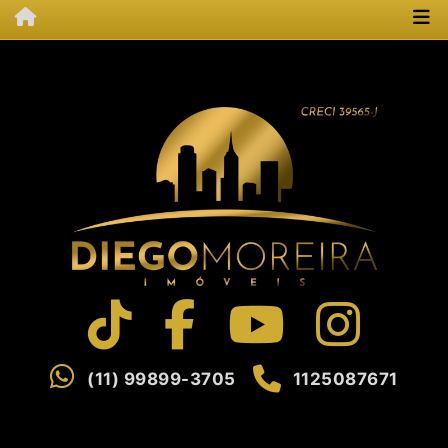
(11) 99899-3705
1125087671