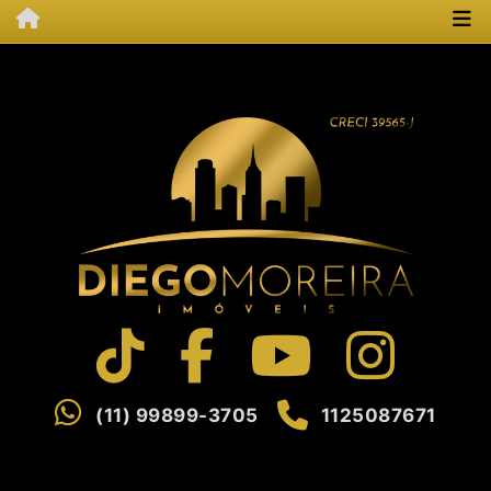
(11) 99899-3705
1125087671