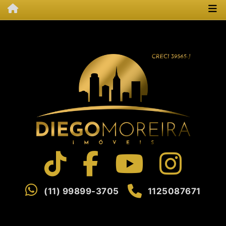
(11) 99899-3705
1125087671